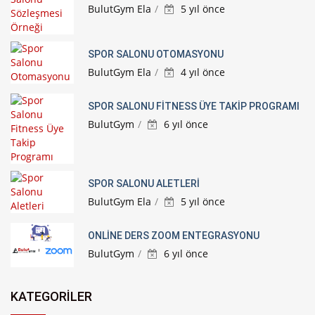
BulutGym Ela
5 yıl önce
SPOR SALONU OTOMASYONU
BulutGym Ela
4 yıl önce
SPOR SALONU FITNESS ÜYE TAKIP PROGRAMI
BulutGym
6 yıl önce
SPOR SALONU ALETLERI
BulutGym Ela
5 yıl önce
ONLINE DERS ZOOM ENTEGRASYONU
BulutGym
6 yıl önce
KATEGORILER