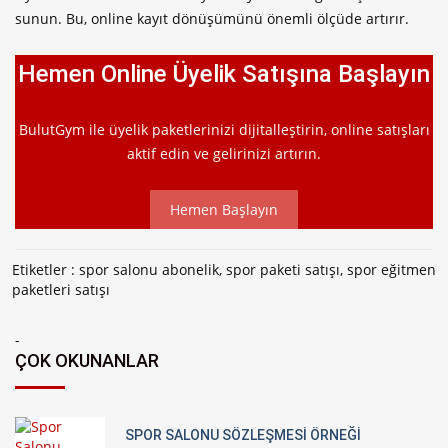
sunun. Bu, online kayıt dönüşümünü önemli ölçüde artırır.
Hemen Online Üyelik Satışına Başlayın
BulutGym ile üyelik paketlerinizi dijitalleştirin, online satışları
aktif edin ve gelirinizi artırın.
Hemen Başlayın
Etiketler : spor salonu abonelik, spor paketi satışı, spor eğitmen
paketleri satışı
-
ÇOK OKUNANLAR
SPOR SALONU SÖZLEŞMESI ÖRNEĞI