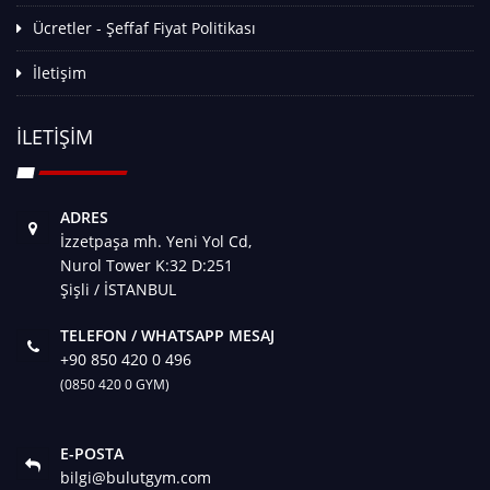
Ücretler - Şeffaf Fiyat Politikası
İletişim
İLETIŞIM
ADRES
İzzetpaşa mh. Yeni Yol Cd,
Nurol Tower K:32 D:251
Şişli / İSTANBUL
TELEFON / WHATSAPP MESAJ
+90 850 420 0 496
(0850 420 0 GYM)
E-POSTA
bilgi@bulutgym.com