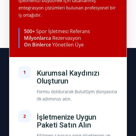
işletmenizi büyütmek için tasarlanmış
entegrasyon çözümleri bulunan profesyonel bir
iş ortağıdır.
500+
Spor İşletmesi Referans
Milyonlarca
Rezervasyon
On Binlerce
Yönetilen Üye
Kurumsal Kaydınızı
1
Oluşturun
Formu doldurarak BulutGym dünyasına
ilk adımınızı atın.
İşletmenize Uygun
2
Paketi Satın Alın
Eğitmen sayısına göre ölçeklenen ve