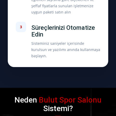
şeffaf fiyatlarla sunulan işletmenize
uygun paketi satın alın
Süreçlerinizi Otomatize
3
Edin
Sisteminiz saniyeler içerisinde
kurulsun ve yazılımı anında kullanmaya
başlayın.
Neden
Bulut Spor Salonu
Sistemi?