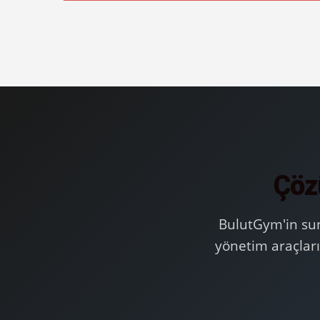
Çözü
BulutGym'in sun
yönetim araçları