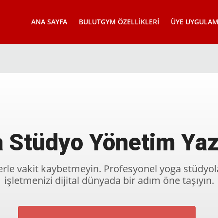
ANA SAYFA
BULUTGYM ÖZELLIKLERI
ÜYE UYGULAM
 Stüdyo Yönetim Yaz
erle vakit kaybetmeyin. Profesyonel yoga stüdyola
işletmenizi dijital dünyada bir adım öne taşıyın.