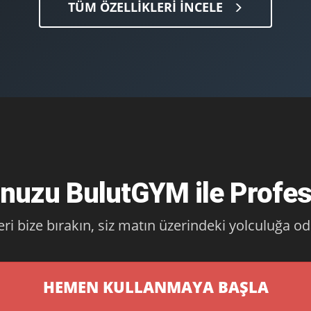
TÜM ÖZELLİKLERİ İNCELE
nuzu BulutGYM ile Profesy
leri bize bırakın, siz matın üzerindeki yolculuğa o
HEMEN KULLANMAYA BAŞLA