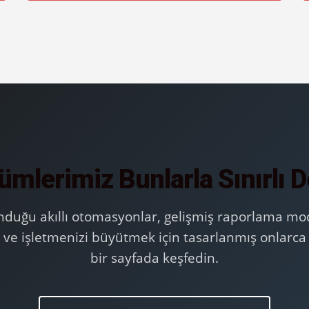
mlerimiz Bunlarla Sınırlı D
duğu akıllı otomasyonlar, gelişmiş raporlama mod
 ve işletmenizi büyütmek için tasarlanmış onlarca o
bir sayfada keşfedin.