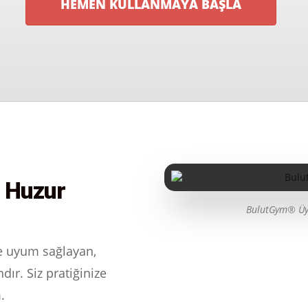
HEMEN KULLANMAYA BAŞLA
l Huzur
BulutGym® Üye
e uyum sağlayan,
dır. Siz pratiğinize
.