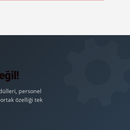
eğil!
ülleri, personel
rtak özelliği tek