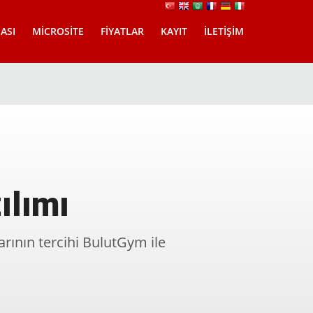
ASI
MICROSITE
FIYATLAR
KAYIT
İLETIŞIM
ılımı
rının tercihi BulutGym ile