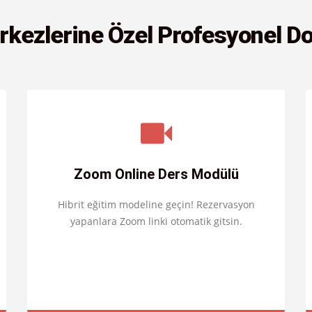
kezlerine Özel Profesyonel D
Zoom Online Ders Modülü
Hibrit eğitim modeline geçin! Rezervasyon
yapanlara Zoom linki otomatik gitsin.