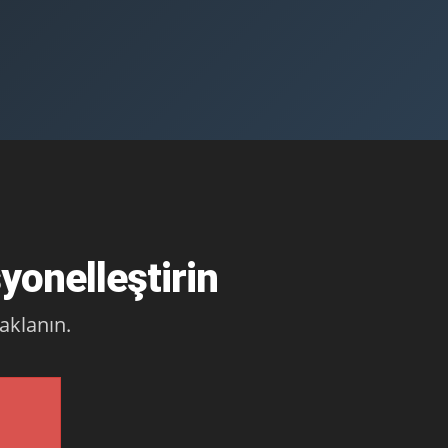
onelleştirin
daklanın.